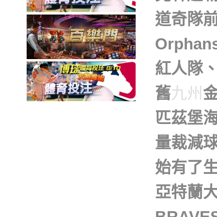
道奇隊前
Orph
紅人隊、紐
舊
九州
匹茲堡
量裁減
始有了
亞特蘭大
BRA