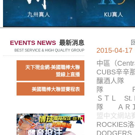
EVENTS NEWS
最新消息
2015-04-17
BEST SERVICE & HIGH QUALITY GROUP
中區（Cen
天下現金網-美國職棒大聯
CUBS辛辛
盟線上直播
釀酒人隊 Ｍ
隊 ＰＩＴ
美國職棒大聯盟賽程表
ＳＴＬ St.
隊 ＡＲＩ A
盟中文網站
ROCKIE
DODGE