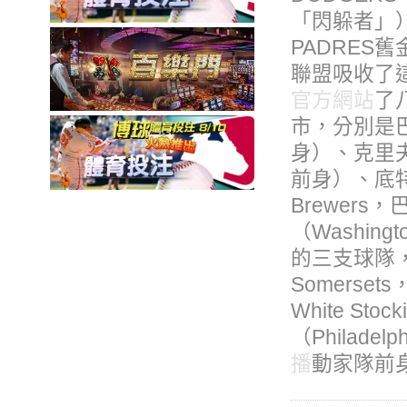
「閃躲者」
PADRES舊
聯盟吸收了
官方網站
了
市，分別是巴爾
身）、克里夫蘭
前身）、底特
Brewer
（Washin
的三支球隊，
Somerse
White S
（Philadelp
播
動家隊前