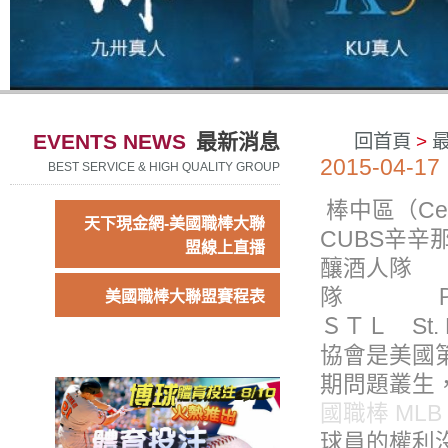
EVENTS NEWS
最新消息
回首頁
>
2015-04-17
BEST SERVICE & HIGH QUALITY GROUP
棒中區（Ce
天下現金網-美國職棒大聯
CUBS辛辛
盟線上直播
釀酒人隊 Ｍ
隊 ＰＩＴ
美國職棒大聯盟賽程表
ＳＴＬ St.
協會是美國
期問題叢生
國職棒 ML
球員的權利