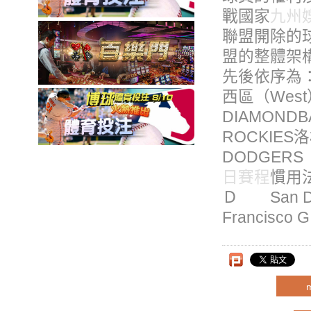
戰國家
九州
聯盟開除的
盟的整體架
先後依序為
西區（Wes
DIAMON
ROCKIE
DODGER
日賽程
慣用
Ｄ San 
Francisco 
上一則