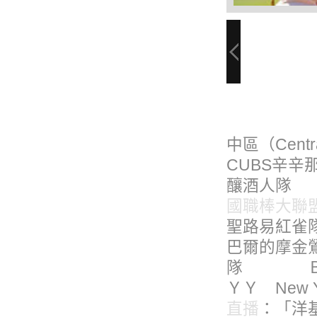
中區（Cen
CUBS辛辛
釀酒人隊 Ｍ
國職棒大聯
聖路易紅雀隊
巴爾的摩金鶯
隊 ＢＯＳ
ＹＹ New 
直播
：「洋