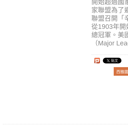
開始超過國
家聯盟為了
聯盟召開「
從1903
總冠軍。美
（Major L
上一則
西雅圖
Tel: Fax: