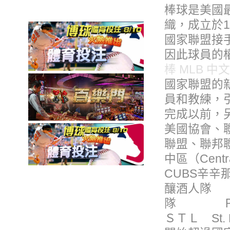
棒球是美國
織，成立於
國家聯盟接
因此球員的
棒 MLB 
國家聯盟的
員和教練，
完成以前，
美國協會、
聯盟、聯邦
中區（Cen
CUBS辛辛
釀酒人隊 Ｍ
隊 ＰＩＴ
ＳＴＬ St.