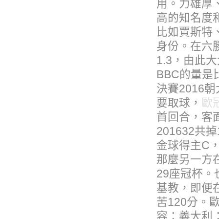
用。力雄厚
高的知名度
比如賈斯特
身份。在六
1.3，由
BBC的量
決賽2016
要取球，
歐冠
首回合，客
201632共
金球得主C，
那麼另一方
29座冠杯。
基教，即便在
苦120分。歐
容：義大利