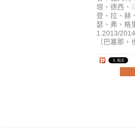
塔、德西、
登、拉、赫
瑟、弗、格
1.2013/
（巴塞那，
上一則
Tel: Fax: