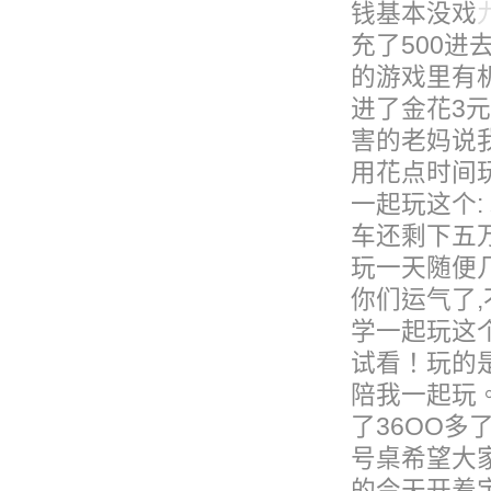
钱基本没戏
充了500进
的游戏里有
进了金花3
害的老妈说
用花点时间
一起玩这个
车还剩下五
玩一天随便几
你们运气了,
学一起玩这
试看！玩的
陪我一起玩
了36OO多
号桌希望大
的今天开着