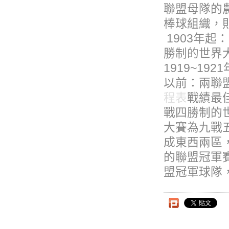
聯盟母隊的
棒球組織，
1903年起
勝制的世界大
1919~19
以前：兩聯
程表
戰績最
戰四勝制的世
大賽為九戰
成東西兩區
的聯盟冠軍
盟冠軍球隊