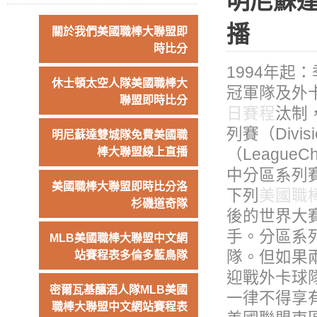
明尼蘇
播
關於我們美國職棒大聯盟即
時比分
1994年
休士頓太空人隊美國職棒大
冠軍隊及外
聯盟即時比分
日賽程
汰制
列賽（Divis
明尼蘇達雙城隊免費美國職
（LeagueC
棒大聯盟線上直播
中分區系列
美國職棒大聯盟即時比分洛
下列
美國職
杉磯道奇隊
後的世界大
手。分區系
MLB美國職棒大聯盟中文網
隊。但如果
站賽程表多倫多藍鳥隊
迎戰外卡球
密爾瓦基釀酒人隊MLB美國
一律不得享
職棒大聯盟中文網站賽程表