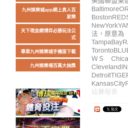
美國聯盟東
Baltim
九州娛樂城app網上真人百
Bosto
家樂
NewYor
天下現金網博弈必勝玩法公
法，原意
式
Tampa
Toronto
專業九州娛樂城手機版下載
ＷＳ Chi
九州娛樂場百萬大抽獎
Clevel
Detroi
KansasC
站賽程表
Ｍ