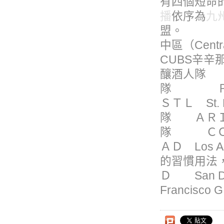
有四個短命
播
依序為
九
盟。
中區（Cen
CUBS辛辛
釀酒人隊 Ｍ
隊 ＰＩＴ
ＳＴＬ St.
隊 ＡＲＩ A
隊 ＣＯＬ
ＡＤ Los 
的習慣用法
Ｄ San 
Francisco 